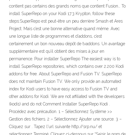
contient pas certains des grands noms que contient Fusion… To
install SuperRepo on your Kodi 17.3 Krypton, follow these
steps:SuperRepo est peut-être un peu derrière Smash et Ares
Project. Mais c’est une bonne alternative quand même. Avec
une longue liste de programmes et d’addons, c’est
certainement un bon nouveau dépôt de tvaddons. Un avantage
supplémentaire est qu’il obtient des mises à jour en
permanence. Pour installer SuperRepo The easiest way is to
install SuperRepo repositories, which contains over 2.200 Kodi
addons for free. About SuperRepo and Fusion TV. SuperRepo
does not maintain Fusion TV. We only provide an automated
index for Kodi users to have easy access to Fusion TV and
other addons for Kodi. We are not affiliated with the developers
(kodi1) and do not Comment Installer SuperRepo Kodi .
Procédez avec précaution. 1 – Sélectionnez Système >>
Gestion des fichiers. 2 – Sélectionnez Ajouter une source. 3 –
Cliquez sur
. Tapez l'url suivante http://srp.nu/ et
sélectionnez Terminé. Cliquez ci-dessous sur “Saisir le nom de