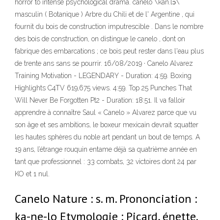
horror to intense psychological drama. canelo \kan.lɔ\
masculin ( Botanique ) Arbre du Chili et de l' Argentine , qui
fournit du bois de construction imputrescible . Dans le nombre
des bois de construction, on distingue le canelo , dont on
fabrique des embarcations ; ce bois peut rester dans l'eau plus
de trente ans sans se pourrir. 16/08/2019 · Canelo Alvarez
Training Motivation - LEGENDARY - Duration: 4:59. Boxing
Highlights C4TV 619,675 views. 4:59. Top 25 Punches That
Will Never Be Forgotten Pt2 - Duration: 18:51. Il va falloir
apprendre à connaître Saul « Canelo » Alvarez parce que vu
son âge et ses ambitions, le boxeur mexicain devrait squatter
les hautes sphères du noble art pendant un bout de temps. A
19 ans, l’étrange rouquin entame déjà sa quatrième année en
tant que professionnel : 33 combats, 32 victoires dont 24 par
KO et 1 nul.
Canelo Nature : s. m. Prononciation :
ka-ne-lo Etymologie : Picard, énette.