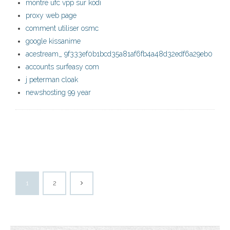
montre ufc vpp sur kodi
proxy web page
comment utiliser osmc
google kissanime
acestream_ 9f333ef0b1bcd35a81af6fb4a48d32edf6a29eb0
accounts surfeasy com
j peterman cloak
newshosting 99 year
1
2